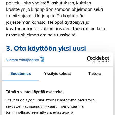
palvelu, joka yhdistää laskutuksen, kuittien
käsittelyn ja kirjanpidon samaan ohjelmaan sekä
toimii sujuvasti kirjanpitäjän käyttämän
järjestelmän kanssa. Helppokäyttöisyys ja
käyttöönoton vaivattomuus ovat tärkeämpiä kuin
runsas ohjelman ominaisuussisältö.
3. Ota käyttöön yksi uusi
toimintatapa kerrallaan
Taloushallinnon digiloikka ei tarkoita, että kaikki
muuttuisi yhdessä päivässä. Aloita esimerkiksi
Suostumus
Yksityiskohdat
Tietoja
sähköisestä laskutuksesta tai kuittien
kuvaamisesta puhelimella. Kun yksi toimintatapa
on tullut osaksi arkea, voit siirtyä seuraavaan.
Tämä sivusto käyttää evästeitä
Pienet onnistumiset lisäävät luottamusta ja tuovat
Tervetuloa syo.fi -sivustolle! Käytämme sivustolla
nopeasti näkyviä hyötyjä.
sivuston kävijäanalytiikkaan, mainontaan ja
toiminnallisuuteen liittyviä evästeitä ja