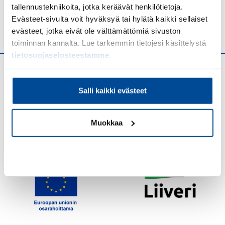
Lyhyesti taloushallinnon
tallennustekniikoita, jotka keräävät henkilötietoja.
digiloikkavinkit: Tunnista – Valitse
Evästeet-sivulta voit hyväksyä tai hylätä kaikki sellaiset
evästeet, jotka eivät ole välttämättömiä sivuston
– Ota käyttöön
toiminnan kannalta. Lue tarkemmin tietojesi käsittelystä
tietosuojaselosteestamme
.
Lisätietoa hankkeesta
Mikroyrityksen digiloikka -tiedonvälityshanke
on
Salli kaikki evästeet
Suomen Yrittäjäopiston toteuttama ja Euroopan
unionin osarahoittama ajalla 1.10.2025–
Muokkaa
31.12.2026 Leader Liiverin toiminta-alueella
(Ilmajoki, Jalasjärvi ja Seinäjoki).
Kiellä