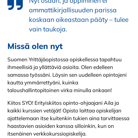
Nyt osaan, ja oppiminen ei
ammattikirjallisuuden parissa
koskaan oikeastaan pääty – tulee
vain taukoja.
Missä olen nyt
Suomen Yrittäjäopistossa opiskellessa tapahtuu
ihmeellisiä ja yllättäviä asioita. Olen edelleen
samassa työssäni. Löysin sen uudelleen opintojeni
kautta ymmärrettyäni, kuinka
taloushallintopitoinen virka minulla onkaan!
Kiitos SYO! Erityiskiitos opinto-ohjaajani Aila ja
kaikki kurssien vetäjät! Opisto laittaa opiskelijan
ajattelemaan itse kuitenkin tukien aina tarvittaessa
haastavien asioiden kanssa silloinkin, kun on
itsenäinen verkkokurssiopiskelija.