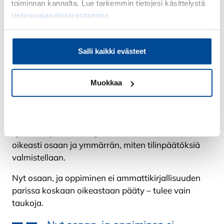
toiminnan kannalta. Lue tarkemmin tietojesi käsittelystä
tietosuojaselosteestamme
.
”Kirjanpidon erityistilanteet -kurssi sujui erinomaisesti
Salli kaikki evästeet
alusta loppuun. Tuli mahtiolo. Minähän olen tosi hyvä
tässä.
”
Muokkaa
Opittuani virheistä ja saatuani hyväksytyn
merkinnän luin kaikki materiaalit uudelleen ja tein
Kiellä
kaikki tehtävät uudelleen saadakseni riittävät
syvälliset perustiedot ja varmuuden siitä, että
oikeasti osaan ja ymmärrän, miten tilinpäätöksiä
valmistellaan.
Nyt osaan, ja oppiminen ei ammattikirjallisuuden
parissa koskaan oikeastaan pääty – tulee vain
taukoja.