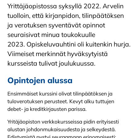
Yrittäjäopistossa syksyllä 2022. Arvelin
tuolloin, että kirjanpidon, tilinpäätöksen
ja verotuksen syventävät opinnot
seuraisivat minua toukokuulle
2023. Opiskeluvauhtini oli kuitenkin hurja.
Viimeiset merkinnät hyväksytyistä
kursseista tulivat joulukuussa.
Opintojen alussa
Ensimmäiset kurssini olivat tilinpäätöksen ja
tuloverotuksen perusteet. Kevyt alku tuttujen
debet- ja kreditkirjausten parissa.
Yritäjäopiston verkkokursseissa pidin erityisesti
alustan johdonmukaisuudesta ja selkeydestä.
Edistymistä pystyi seuraamaan erinomaisesti: