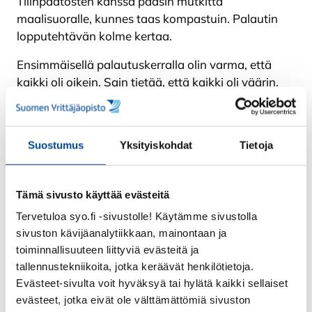
Tilinpäätösten kanssa pääsin mutkitta
maalisuoralle, kunnes taas kompastuin. Palautin
lopputehtävän kolme kertaa.
Ensimmäisellä palautuskerralla olin varma, että
kaikki oli oikein. Sain tietää, että kaikki oli väärin.
Koin yhtymäkohtia työelämään, jossa pääsääntö
on, että kaikki tekevät joskus virheitä. Sitten
korjataan virhe ja kun on korjattu väärin, korjataan
Suostumus
Yksityiskohdat
Tietoja
uudestaan.
Tämä sivusto käyttää evästeitä
Tervetuloa syo.fi -sivustolle! Käytämme sivustolla
sivuston kävijäanalytiikkaan, mainontaan ja
toiminnallisuuteen liittyviä evästeitä ja
tallennustekniikoita, jotka keräävät henkilötietoja.
Evästeet-sivulta voit hyväksyä tai hylätä kaikki sellaiset
evästeet, jotka eivät ole välttämättömiä sivuston