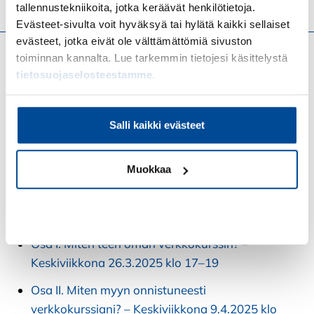
Verkkovalmennusyrittäjä
tallennustekniikoita, jotka keräävät henkilötietoja.
Evästeet-sivulta voit hyväksyä tai hylätä kaikki sellaiset
evästeet, jotka eivät ole välttämättömiä sivuston
Tule mukaan valmennukseen!
toiminnan kannalta. Lue tarkemmin tietojesi käsittelystä
tietosuojaselosteestamme
.
Jos oman verkkokurssibisneksen
käynnistäminen kiinnostaa sinua, tule
Salli kaikki evästeet
mukaan maksuttomiin verkkotyöpajoihin!
Saat vinkkejä ja tietoa
Muokkaa
verkkokurssibisneksesi käynnistämiseen
ja myyntiin.
Kiellä
Osa I. Miten teen oman verkkokurssin? –
Keskiviikkona 26.3.2025 klo 17–19
Osa II. Miten myyn onnistuneesti
verkkokurssiani? – Keskiviikkona 9.4.2025 klo