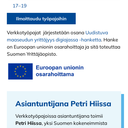
17–19
Ilmoittaudu työpajoihin
Verkkotyöpajat järjestetään osana
Uudistuva
maaseudun yrittäjyys digiajassa -hanketta
. Hanke
on Euroopan unionin osarahoittaja ja sitä toteuttaa
Suomen Yrittäjäopisto.
Asiantuntijana Petri Hiissa
Verkkotyöpajoissa asiantuntijana toimii
Petri Hiissa
, yksi Suomen kokeneimmista