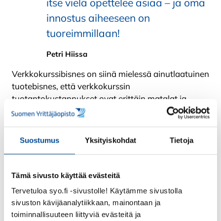
itse vielä opettelee asiaa – ja oma
innostus aiheeseen on
tuoreimmillaan!
Petri Hiissa
Verkkokurssibisnes on siinä mielessä ainutlaatuinen
tuotebisnes, että verkkokurssin
tuotantokustannukset ovat erittäin matalat ja
ansaintamahdollisuudet puolestaan korkeat.
Lisäksi se antaa sinulle vapauden skaalata tulojasi
ilman lisätyötunteja.
Suostumus
Yksityiskohdat
Tietoja
Mikä olisi se aihe, josta sinulla on tietoa ja jonka
avulla voisit auttaa muita? Rohkaisenkin sinua
Tämä sivusto käyttää evästeitä
miettimään, voisiko verkkokurssien tekeminen olla
Tervetuloa syo.fi -sivustolle! Käytämme sivustolla
sinun juttusi.
sivuston kävijäanalytiikkaan, mainontaan ja
Petri Hiissa
toiminnallisuuteen liittyviä evästeitä ja