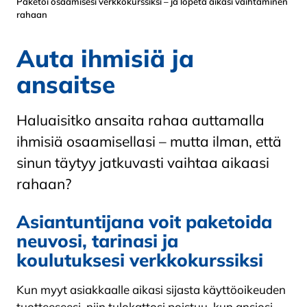
Paketoi osaamisesi verkkokurssiksi – ja lopeta aikasi vaihtaminen
rahaan
Auta ihmisiä ja
ansaitse
Haluaisitko ansaita rahaa auttamalla
ihmisiä osaamisellasi – mutta ilman, että
sinun täytyy jatkuvasti vaihtaa aikaasi
rahaan?
Asiantuntijana voit paketoida
neuvosi, tarinasi ja
koulutuksesi verkkokurssiksi
Kun myyt asiakkaalle aikasi sijasta käyttöoikeuden
tuotteeseesi, niin tulokattosi poistuu, kun ansiosi