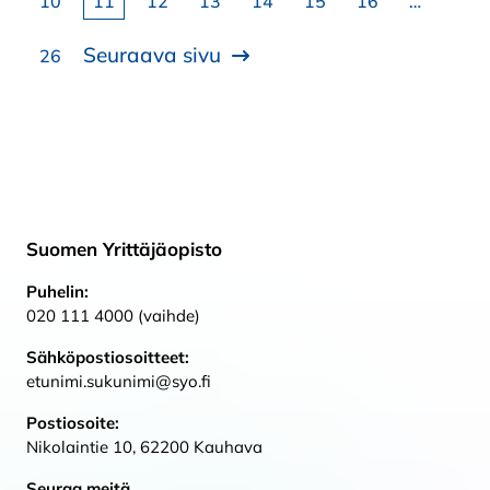
Sivu
Sivu
Sivu
Sivu
Sivu
Sivu
Sivu
10
11
12
13
14
15
16
…
Seuraava sivu
Sivu
26
Suomen Yrittäjäopisto
Puhelin:
020 111 4000 (vaihde)
Sähköpostiosoitteet:
etunimi.sukunimi@syo.fi
Postiosoite:
Nikolaintie 10, 62200 Kauhava
Seuraa meitä