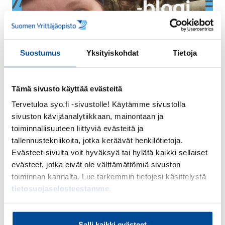
Suostumus
Yksityiskohdat
Tietoja
30.1.2025 /
Agri
Tämä sivusto käyttää evästeitä
Koskaan ei voi liikaa
Tervetuloa syo.fi -sivustolle! Käytämme sivustolla
opiskella
sivuston kävijäanalytiikkaan, mainontaan ja
toiminnallisuuteen liittyviä evästeitä ja
Viljelijät ovat saaneet arvokasta tietoa ja
tallennustekniikoita, jotka keräävät henkilötietoja.
uusia työkaluja omien päätöstensä tueksi.
Evästeet-sivulta voit hyväksyä tai hylätä kaikki sellaiset
evästeet, jotka eivät ole välttämättömiä sivuston
Lue lisää
toiminnan kannalta. Lue tarkemmin tietojesi käsittelystä
tietosuojaselosteestamme
.
Salli kaikki evästeet