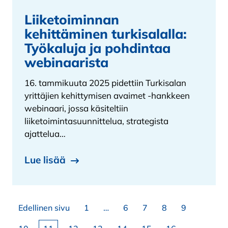
Liiketoiminnan
kehittäminen turkisalalla:
Työkaluja ja pohdintaa
webinaarista
16. tammikuuta 2025 pidettiin Turkisalan
yrittäjien kehittymisen avaimet -hankkeen
webinaari, jossa käsiteltiin
liiketoimintasuunnittelua, strategista
ajattelua…
Lue lisää
Artikkelien sivutus
Sivu
Sivu
Sivu
Sivu
Sivu
Edellinen sivu
1
…
6
7
8
9