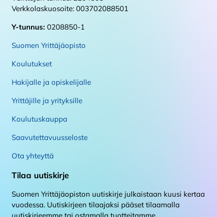
Verkkolaskuosoite: 003702088501
Y-tunnus:
0208850-1
Suomen Yrittäjäopisto
Koulutukset
Hakijalle ja opiskelijalle
Yrittäjille ja yrityksille
Koulutuskauppa
Saavutettavuusseloste
Ota yhteyttä
Tilaa uutiskirje
Suomen Yrittäjäopiston uutiskirje julkaistaan kuusi kertaa
vuodessa. Uutiskirjeen tilaajaksi pääset tilaamalla
uutiskirjeemme tai ostamalla tuotteitamme