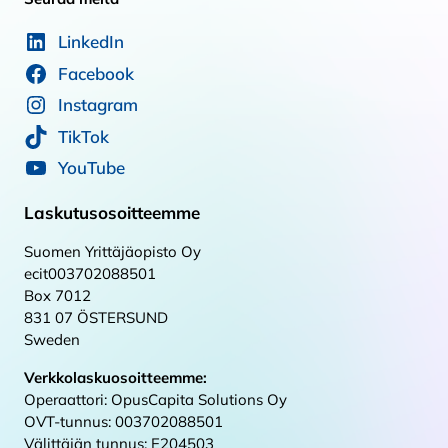
LinkedIn
Facebook
Instagram
TikTok
YouTube
Laskutusosoitteemme
Suomen Yrittäjäopisto Oy
ecit003702088501
Box 7012
831 07 ÖSTERSUND
Sweden
Verkkolaskuosoitteemme:
Operaattori: OpusCapita Solutions Oy
OVT-tunnus: 003702088501
Välittäjän tunnus: E204503