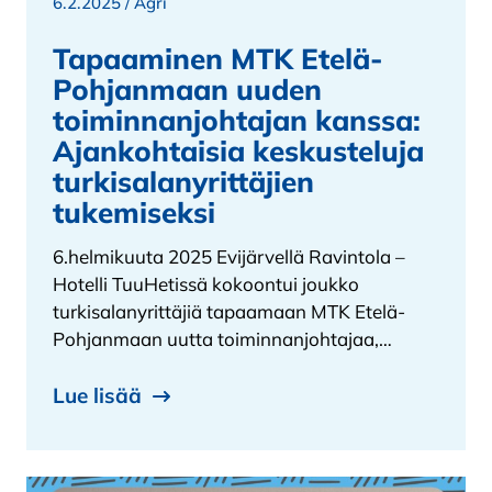
6.2.2025 /
Agri
Tapaaminen MTK Etelä-
Pohjanmaan uuden
toiminnanjohtajan kanssa:
Ajankohtaisia keskusteluja
turkisalanyrittäjien
tukemiseksi
6.helmikuuta 2025 Evijärvellä Ravintola –
Hotelli TuuHetissä kokoontui joukko
turkisalanyrittäjiä tapaamaan MTK Etelä-
Pohjanmaan uutta toiminnanjohtajaa,…
Lue lisää