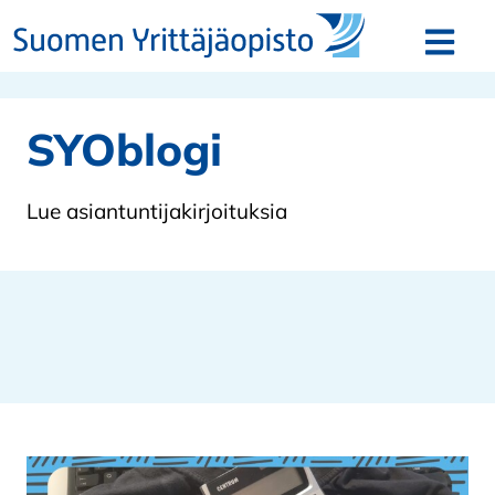
Siirry sisältöön
Avaa v
SYOblogi
Lue asiantuntijakirjoituksia