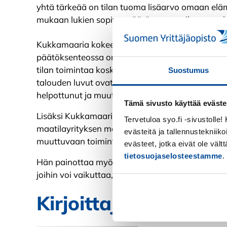
yhtä tärkeää on tilan tuoma lisäarvo omaan el
mukaan lukien sopiva määrä vapaa-aikaa – on he
Kukkamaaria kokee, että opintojen myötä häne
päätöksenteossa on kasvanut merkittävästi. Hän 
tilan toimintaa koskevien päätösten on oltava h
Suostumus
talouden luvut ovat aiempaa paremmin hallussa
helpottunut ja muuttunut luontevammaksi.
Tämä sivusto käyttää eväste
Lisäksi Kukkamaaria korostaa jatkuvan oppimis
Tervetuloa syo.fi -sivustolle
maatilayrityksen menestyksen perustana. Avoin
evästeitä ja tallennustekniiko
muuttuvaan toimintaympäristöön auttaa pysym
evästeet, jotka eivät ole väl
tietosuojaselosteestamme
.
Hän painottaa myös oikean asenteen tärkeyttä: k
joihin voi vaikuttaa, eikä murehtia niitä, jotka e
Kirjoittaja
Kiellä