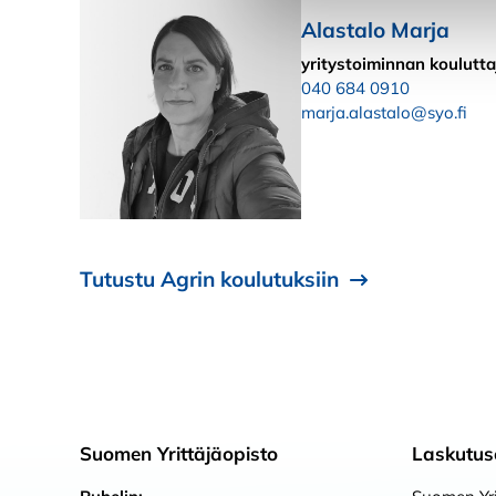
Alastalo Marja
yritystoiminnan koulutta
040 684 0910
marja.alastalo@syo.fi
Tutustu Agrin koulutuksiin
Suomen Yrittäjäopisto
Laskutus