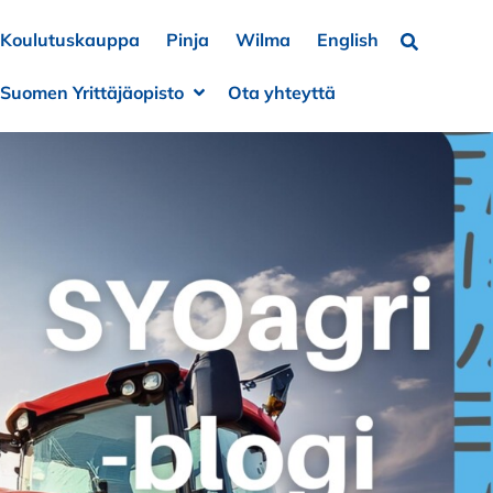
Koulutuskauppa
Pinja
Wilma
English
Hae…
Suomen Yrittäjäopisto
Ota yhteyttä
a alivalikko
e alivalikko
Avaa alivalikko
Sulje alivalikko