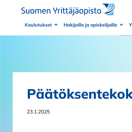
Siirry sisältöön
Koulutukset
Hakijoille ja opiskelijoille
Y
Avaa alivalikko
Sulje alivalikko
Avaa
Sulje
Päätöksenteko
23.1.2025