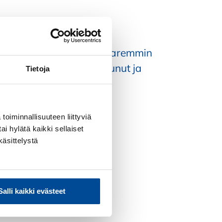
en luvut ovat aiempaa paremmin
äätöksenteko on helpottunut ja
Tietoja
luontevammaksi.
okkonen
toiminnallisuuteen liittyviä
ai hylätä kaikki sellaiset
käsittelystä
Salli kaikki evästeet