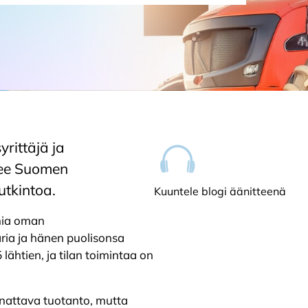
rittäjä ja
lee Suomen
utkintoa.
Kuuntele blogi äänitteenä
lmia oman
ria ja hänen puolisonsa
lähtien, ja tilan toimintaa on
nnattava tuotanto, mutta