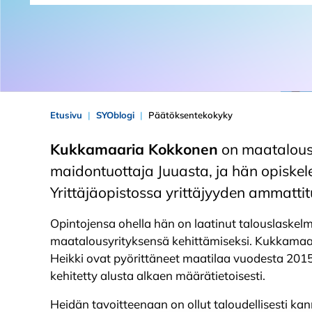
Etusivu
SYOblogi
Päätöksentekokyky
Kukkamaaria Kokkonen
on maatalousy
maidontuottaja Juuasta, ja hän opiske
Yrittäjäopistossa yrittäjyyden ammattit
Opintojensa ohella hän on laatinut talouslaske
maatalousyrityksensä kehittämiseksi. Kukkamaa
Heikki ovat pyörittäneet maatilaa vuodesta 2015 
kehitetty alusta alkaen määrätietoisesti.
Heidän tavoitteenaan on ollut taloudellisesti ka