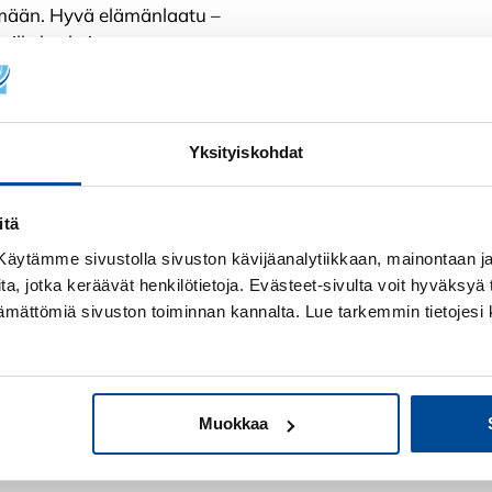
ämään. Hyvä elämänlaatu –
ille keskeinen arvo.
n varmuutensa
Kun taloud
painottaa, että tuotantoa ja
hallussa, p
eidän näköisiään. Kun
Yksityiskohdat
, päätöksenteko on
muuttunut 
itä
Kukkamaaria K
en merkitystä
! Käytämme sivustolla sivuston kävijäanalytiikkaan, mainontaan ja 
 suhtautuminen alati
ita, jotka keräävät henkilötietoja. Evästeet-sivulta voit hyväksyä t
ään mukana kehityksessä.
ttämättömiä sivuston toiminnan kannalta. Lue tarkemmin tietojesi 
annattaa keskittyä asioihin,
ivät ole omassa hallinnassa.
Muokkaa