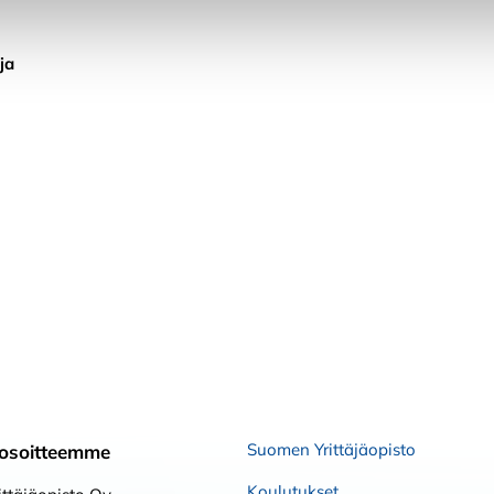
ja
Suomen Yrittäjäopisto
osoitteemme
Koulutukset