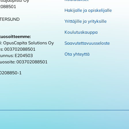
ttäjäopisto Oy
2088501
Hakijalle ja opiskelijalle
STERSUND
Yrittäjille ja yrityksille
Koulutuskauppa
kuosoitteemme:
i: OpusCapita Solutions Oy
Saavutettavuusseloste
s: 003702088501
Ota yhteyttä
 tunnus: E204503
kuosoite: 003702088501
0208850-1