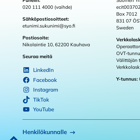
Puhelin:
Suomen Yri
020 111 4000 (vaihde)
ecit00370
Box 7012
Sähköpostiosoitteet:
831 07 Ö
etunimi.sukunimi@syo.fi
Sweden
Postiosoite:
Verkkolas
Nikolaintie 10, 62200 Kauhava
Operaattor
OVT-tunnu
Seuraa meitä
Välittäjän
Verkkolas
LinkedIn
Y-tunnus:
Facebook
Instagram
TikTok
YouTube
Henkilökunnalle
Takaisin alkuun