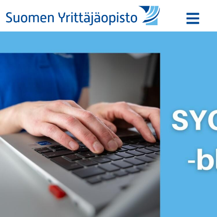
Siirry sisältöön
Avaa v