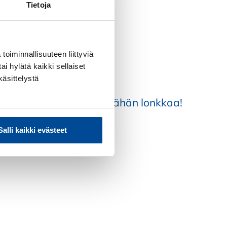
Tietoja
toiminnallisuuteen liittyviä
ai hylätä kaikki sellaiset
käsittelystä
llisen kahvia ja vedän vähän lonkkaa!
Salli kaikki evästeet