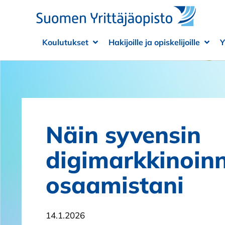
Siirry sisältöön
Koulutukset
Hakijoille ja opiskelijoille
Y
Avaa alivalikko
Sulje alivalikko
Avaa
Sulje
Näin syvensin
digimarkkinoin
osaamistani
14.1.2026