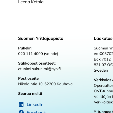
Leena Ketola
Suomen Yrittäjäopisto
Laskutus
Puhelin:
Suomen Yri
020 111 4000 (vaihde)
ecit00370
Box 7012
Sähköpostiosoitteet:
831 07 Ö
etunimi.sukunimi@syo.fi
Sweden
Postiosoite:
Verkkolas
Nikolaintie 10, 62200 Kauhava
Operaattor
OVT-tunnu
Seuraa meitä
Välittäjän
Verkkolas
LinkedIn
Y-tunnus:
Facebook