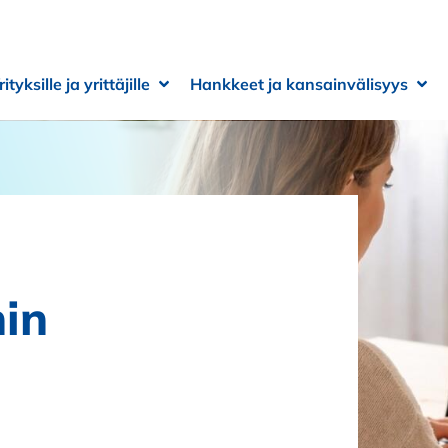
rityksille ja yrittäjille
Hankkeet ja kansainvälisyys
 alivalikko
 alivalikko
Avaa alivalikko
Sulje alivalikko
Ava
Sulj
nin