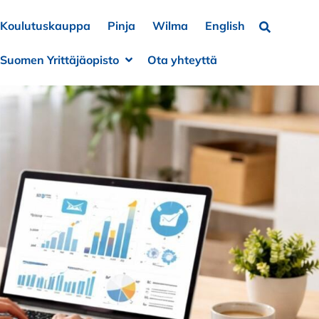
Koulutuskauppa
Pinja
Wilma
English
Hae…
Suomen Yrittäjäopisto
Ota yhteyttä
a alivalikko
e alivalikko
Avaa alivalikko
Sulje alivalikko