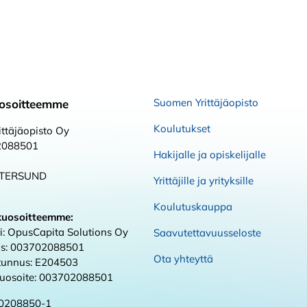
Suomen Yrittäjäopisto
osoitteemme
Koulutukset
ttäjäopisto Oy
2088501
Hakijalle ja opiskelijalle
STERSUND
Yrittäjille ja yrityksille
Koulutuskauppa
kuosoitteemme:
i: OpusCapita Solutions Oy
Saavutettavuusseloste
s: 003702088501
Ota yhteyttä
 tunnus: E204503
kuosoite: 003702088501
0208850-1