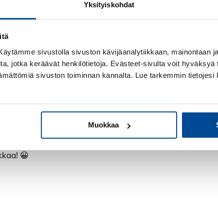
gimarkkinointiin
Yksityiskohdat
n jäin organisaatiomuutoksen
makustanteisesti ja
itä
a laajentaa osaamistani
! Käytämme sivustolla sivuston kävijäanalytiikkaan, mainontaan ja 
ita, jotka keräävät henkilötietoja. Evästeet-sivulta voit hyväksyä t
ttämättömiä sivuston toiminnan kannalta. Lue tarkemmin tietojesi 
elun ilman, että
Nyt juon ämpäri
voit itse määrätä koska ja
selle ole tämän
Muokkaa
ti.
kkaa! 😀