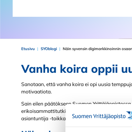
Etusivu
SYOblogi
Näin syvensin digimarkkinoinnin osaa
Vanha koira oppii u
Sanotaan, että vanha koira ei opi uusia temppuja.
motivaatiota.
Sain eilen päätökseen Suomen Yrittäjäopistossa 
erikoisammattitutkinnon, ja perstaskuuni kilahta
asiantuntija -toikkari, jahka saavat sen rustailtua