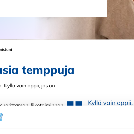
mistani
usia temppuja
 Kyllä vain oppii, jos on
Kyllä vain oppii,
suorittamani liiketoiminnan
a digitaalisen markkinoinnin
.