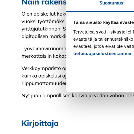
Näin rakensin osaamistani di
Suostumus
Olen opiskellut kokonaisen vuoden siitä asti, ku
vuoksi työttömäksi. Ensin suoritin parit kurssit o
Tämä sivusto käyttää eväste
yrittäjätutkinnon. Sen perään halusin syventää j
Tervetuloa syo.fi -sivustolle
digitaalisen markkinoinnin puolella.
evästeitä ja tallennustekniiko
evästeet, jotka eivät ole väl
Työvoimaviranomainen sallii puolen vuoden opisk
tietosuojaselosteestamme
.
merkattaisiin kokopäivätoimiseksi opiskelijaksi.
Verkkoympäristö on mahtava väylä opiskeluille, 
kuinka opiskelusi ajoitat, eikä estettä työllistymi
Kiellä
riippumattomuuden vuoksi. Suosittelen lämpimäs
Nyt juon ämpärillisen kahvia ja vedän vähän lon
Kirjoittaja