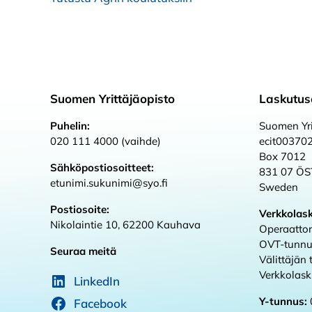
Suomen Yrittäjäopisto
Laskutus
Puhelin:
Suomen Yri
020 111 4000 (vaihde)
ecit00370
Box 7012
Sähköpostiosoitteet:
831 07 Ö
etunimi.sukunimi@syo.fi
Sweden
Postiosoite:
Verkkolas
Nikolaintie 10, 62200 Kauhava
Operaattor
OVT-tunnu
Seuraa meitä
Välittäjän
Verkkolas
LinkedIn
Y-tunnus:
Facebook