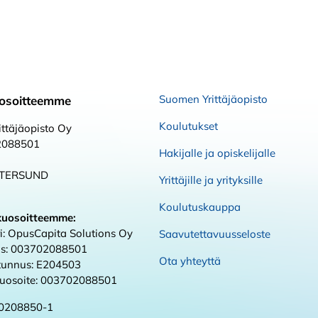
Suomen Yrittäjäopisto
osoitteemme
Koulutukset
ttäjäopisto Oy
2088501
Hakijalle ja opiskelijalle
STERSUND
Yrittäjille ja yrityksille
Koulutuskauppa
kuosoitteemme:
i: OpusCapita Solutions Oy
Saavutettavuusseloste
s: 003702088501
Ota yhteyttä
 tunnus: E204503
kuosoite: 003702088501
0208850-1