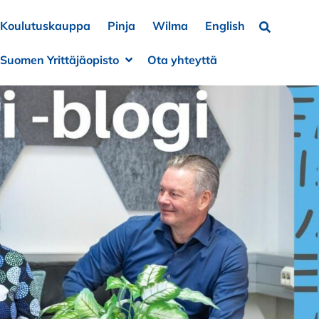
Koulutuskauppa
Pinja
Wilma
English
Hae…
Suomen Yrittäjäopisto
Ota yhteyttä
a alivalikko
e alivalikko
Avaa alivalikko
Sulje alivalikko