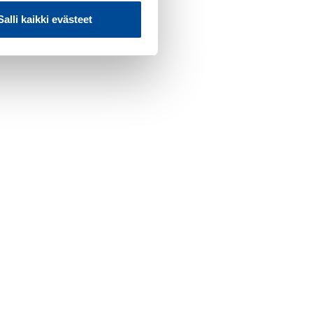
tystoiminnan kouluttaja
Salli kaikki evästeet
na.rintamaki(a)syo.fi