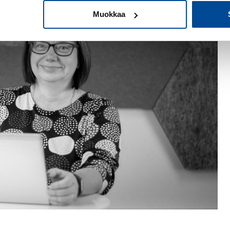
yri
Muokkaa
min