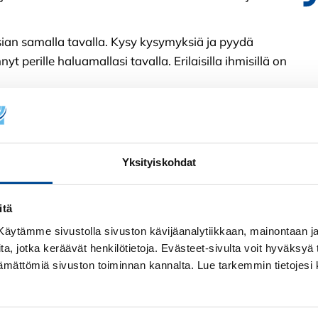
sian samalla tavalla. Kysy kysymyksiä ja pyydä
t perille haluamallasi tavalla. Erilaisilla ihmisillä on
staanottajan näkemyksiin. Yritä asettua hänen
estisi.
Yksityiskohdat
en laatu vaikuttaa merkittävästi ihmissuhteisiin ja
vat kommunikaatiota ja ymmärrystä toisten ihmisten
itä
! Käytämme sivustolla sivuston kävijäanalytiikkaan, mainontaan ja 
ita, jotka keräävät henkilötietoja. Evästeet-sivulta voit hyväksyä t
ttämättömiä sivuston toiminnan kannalta. Lue tarkemmin tietojesi 
Mi