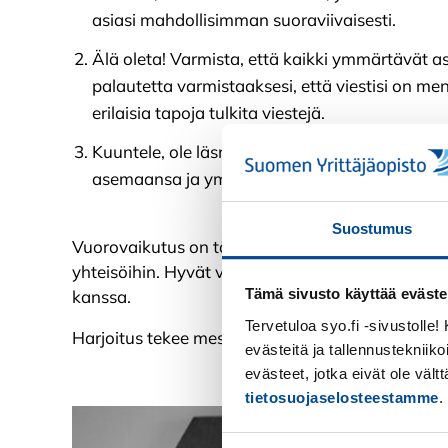
asiasi mahdollisimman suoraviivaisesti.
Älä oleta! Varmista, että kaikki ymmärtävät a
palautetta varmistaaksesi, että viestisi on menny
erilaisia tapoja tulkita viestejä.
Kuuntele, ole läsnä ja osoita kiinnostusta va
asemaansa ja ymmärtää, miten hän tulkitsee vi
Suostumus
Vuorovaikutus on tärkeä osa ihmisen elämää, ja s
yhteisöihin. Hyvät vuorovaikutustaidot paranta
Tämä sivusto käyttää eväste
kanssa.
Tervetuloa syo.fi -sivustolle
Harjoitus tekee mestarin!
evästeitä ja tallennustekniiko
evästeet, jotka eivät ole väl
tietosuojaselosteestamme
.