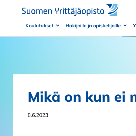
Siirry sisältöön
Koulutukset
Hakijoille ja opiskelijoille
Y
Avaa alivalikko
Sulje alivalikko
Avaa
Sulje
Mikä on kun ei 
8.6.2023