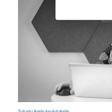
Kiellä
Tutustu Agrin koulutuksiin