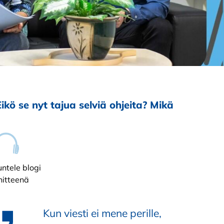
ikö se nyt tajua selviä ohjeita? Mikä
ntele blogi
nitteenä
Kun viesti ei mene perille,