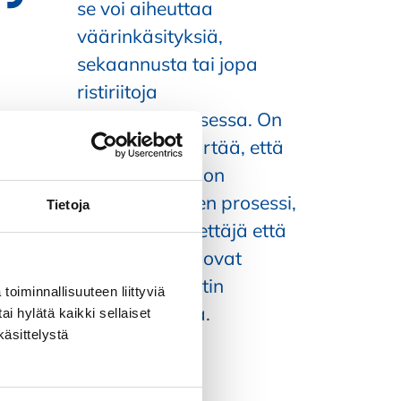
se voi aiheuttaa
väärinkäsityksiä,
sekaannusta tai jopa
ristiriitoja
vuorovaikutuksessa. On
tärkeää ymmärtää, että
vuorovaikutus on
kaksisuuntainen prosessi,
Tietoja
jossa sekä lähettäjä että
vastaanottaja ovat
vastuussa viestin
toiminnallisuuteen liittyviä
onnistumisesta.
ai hylätä kaikki sellaiset
käsittelystä
nna Rintamäki