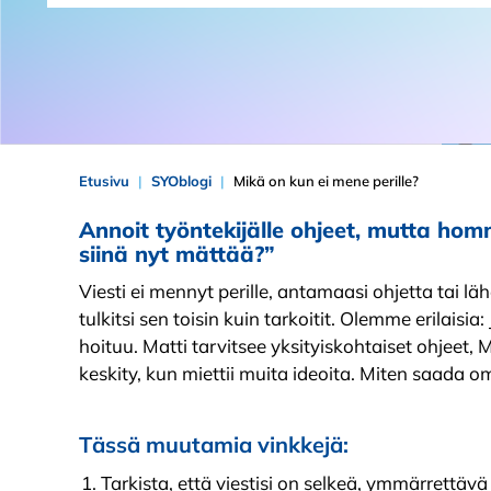
Etusivu
SYOblogi
Mikä on kun ei mene perille?
Annoit työntekijälle ohjeet, mutta homm
siinä nyt mättää?”
Viesti ei mennyt perille, antamaasi ohjetta tai l
tulkitsi sen toisin kuin tarkoitit. Olemme erilais
hoituu. Matti tarvitsee yksityiskohtaiset ohjeet, 
keskity, kun miettii muita ideoita. Miten saada 
Tässä muutamia vinkkejä:
Tarkista, että viestisi on selkeä, ymmärrettävä