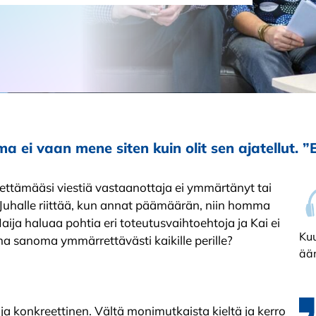
a ei vaan mene siten kuin olit sen ajatellut. ”E
ähettämääsi viestiä vastaanottaja ei ymmärtänyt tai
ia: Juhalle riittää, kun annat päämäärän, niin homma
Maija haluaa pohtia eri toteutusvaihtoehtoja ja Kai ei
Kuu
oma sanoma ymmärrettävästi kaikille perille?
ää
 ja konkreettinen. Vältä monimutkaista kieltä ja kerro