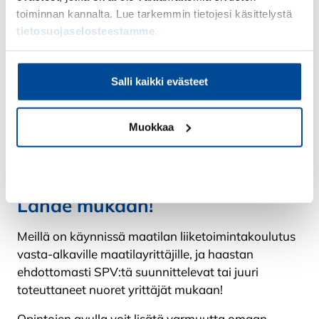
toteuttaa, vaan uutena yrittäjänä se polku on
toiminnan kannalta. Lue tarkemmin tietojesi käsittelystä
löydettävä itse. Se on selvää, että käytännön asiat
tietosuojaselosteestamme
.
määrittelevät monet toimintarajat, joiden sisällä
päätökset tehdään, mutta silti aina on
mahdollisuus muuttaa kurssia, jos sen kokee
Salli kaikki evästeet
oikeaksi
Sukupolvenvaihdokseen
Muokkaa
valmistautuessa tulee olla itselleen
rehellinen valinnoissaan
Kiellä
Lähde mukaan!
Meillä on käynnissä maatilan liiketoimintakoulutus
vasta-alkaville maatilayrittäjille, ja haastan
ehdottomasti SPV:tä suunnittelevat tai juuri
toteuttaneet nuoret yrittäjät mukaan!
Opintojen avulla voit lisätä varmuutta omaan