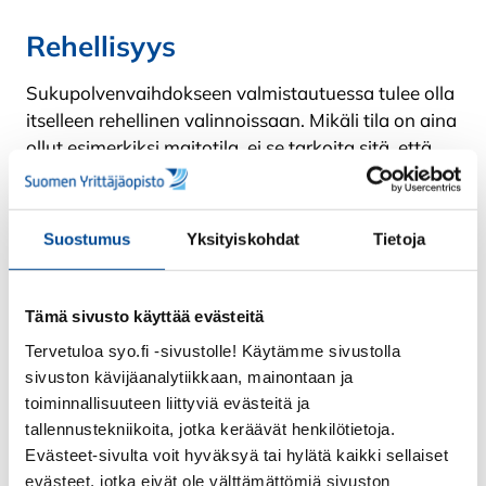
Rehellisyys
Sukupolvenvaihdokseen valmistautuessa tulee olla
itselleen rehellinen valinnoissaan. Mikäli tila on aina
ollut esimerkiksi maitotila, ei se tarkoita sitä, että
tilan tulee aina ja ikuisesti olla maitotila. Uuden
yrittäjän tai yrittäjien myötä kyseinen tila aloittaa
taas uuden elinkaarensa, mihin se ikinä sitten
Suostumus
Yksityiskohdat
Tietoja
viekään.
Tilakauppaan liittyy todella paljon käytännön
Tämä sivusto käyttää evästeitä
asioita, jotka tulee hoitaa ja siirtää vanhalta
Tervetuloa syo.fi -sivustolle! Käytämme sivustolla
yrittäjältä toiselle. Silti on hyvä pitää mielessä, että
sivuston kävijäanalytiikkaan, mainontaan ja
asioita on tutkiskeltava ja makusteltava monesta
toiminnallisuuteen liittyviä evästeitä ja
eri perspektiivistä.
tallennustekniikoita, jotka keräävät henkilötietoja.
Evästeet-sivulta voit hyväksyä tai hylätä kaikki sellaiset
Kukaan ei voi sanoa, miten tulevaisuus tulee
evästeet, jotka eivät ole välttämättömiä sivuston