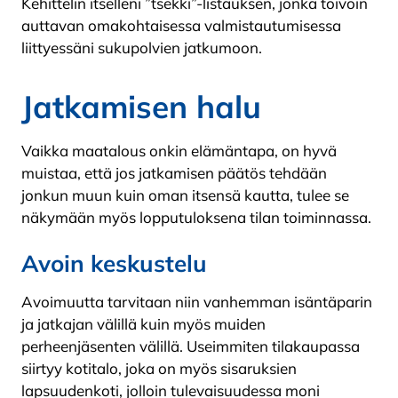
Kehittelin itselleni ”tsekki”-listauksen, jonka toivoin
auttavan omakohtaisessa valmistautumisessa
liittyessäni sukupolvien jatkumoon.
Jatkamisen halu
Vaikka maatalous onkin elämäntapa, on hyvä
muistaa, että jos jatkamisen päätös tehdään
jonkun muun kuin oman itsensä kautta, tulee se
näkymään myös lopputuloksena tilan toiminnassa.
Avoin keskustelu
Avoimuutta tarvitaan niin vanhemman isäntäparin
ja jatkajan välillä kuin myös muiden
perheenjäsenten välillä. Useimmiten tilakaupassa
siirtyy kotitalo, joka on myös sisaruksien
lapsuudenkoti, jolloin tulevaisuudessa moni