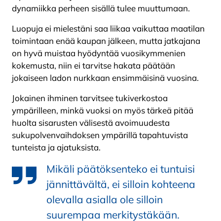
dynamiikka perheen sisällä tulee muuttumaan.
Luopuja ei mielestäni saa liikaa vaikuttaa maatilan
toimintaan enää kaupan jälkeen, mutta jatkajana
on hyvä muistaa hyödyntää vuosikymmenien
kokemusta, niin ei tarvitse hakata päätään
jokaiseen ladon nurkkaan ensimmäisinä vuosina.
Jokainen ihminen tarvitsee tukiverkostoa
ympärilleen, minkä vuoksi on myös tärkeä pitää
huolta sisarusten välisestä avoimuudesta
sukupolvenvaihdoksen ympärillä tapahtuvista
tunteista ja ajatuksista.
Mikäli päätöksenteko ei tuntuisi
jännittävältä, ei silloin kohteena
olevalla asialla ole silloin
suurempaa merkitystäkään.