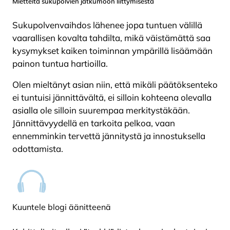
Mietteitä sukupolvien jatkumoon liittymisestä
Sukupolvenvaihdos lähenee jopa tuntuen välillä
vaarallisen kovalta tahdilta, mikä väistämättä saa
kysymykset kaiken toiminnan ympärillä lisäämään
painon tuntua hartioilla.
Olen mieltänyt asian niin, että mikäli päätöksenteko
ei tuntuisi jännittävältä, ei silloin kohteena olevalla
asialla ole silloin suurempaa merkitystäkään.
Jännittävyydellä en tarkoita pelkoa, vaan
ennemminkin tervettä jännitystä ja innostuksella
odottamista.
Kuuntele blogi äänitteenä