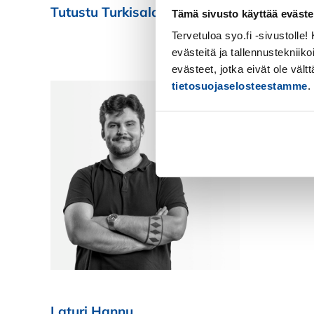
Tutustu Turkisalan yrittäjien kehittymise
Tämä sivusto käyttää eväste
Tervetuloa syo.fi -sivustolle
evästeitä ja tallennustekniiko
evästeet, jotka eivät ole väl
tietosuojaselosteestamme
.
Kiellä
Laturi Hannu