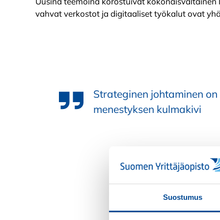
Uusina teemoina korostuivat kokonaisvaltainen l
vahvat verkostot ja digitaaliset työkalut ovat y
Strateginen johtaminen on
menestyksen kulmakivi
Suostumus