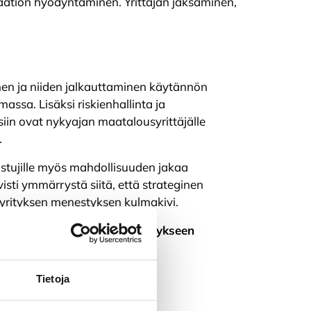
saation hyödyntäminen. Yrittäjän jaksaminen,
nen ja niiden jalkauttaminen käytännön
assa. Lisäksi riskienhallinta ja
in ovat nykyajan maatalousyrittäjälle
.
listujille myös mahdollisuuden jakaa
sti ymmärrystä siitä, että strateginen
yrityksen menestyksen kulmakivi.
? Tutustu webinaarin diaesitykseen
ankista!
Tietoja