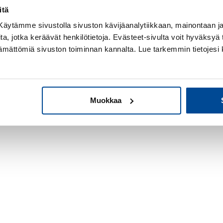
n avaimet -hankkeeseen
itä
! Käytämme sivustolla sivuston kävijäanalytiikkaan, mainontaan ja 
ita, jotka keräävät henkilötietoja. Evästeet-sivulta voit hyväksyä t
ttämättömiä sivuston toiminnan kannalta. Lue tarkemmin tietojesi 
Muokkaa