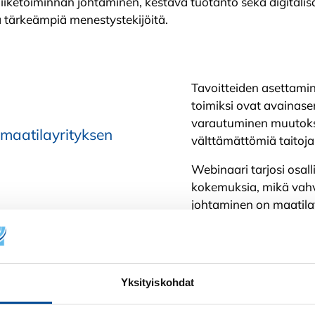
iiketoiminnan johtaminen, kestävä tuotanto sekä digitali
hä tärkeämpiä menestystekijöitä.
Tavoitteiden asettami
toimiksi ovat avainasem
varautuminen muutoksi
 maatilayrityksen
välttämättömiä taitoja
Webinaari tarjosi osal
kokemuksia, mikä vahvi
johtaminen on maatila
Haluatko kuulla lisää
hankkeen materiaalip
Yksityiskohdat