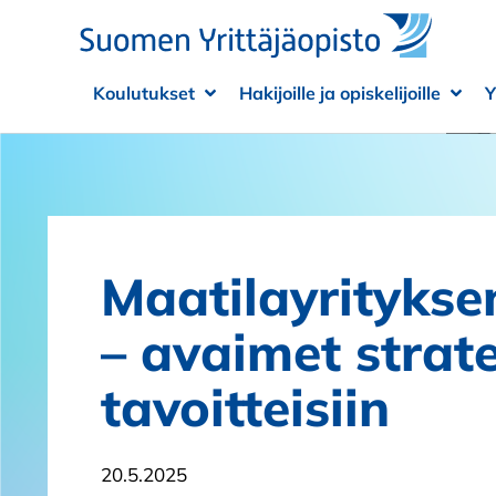
Siirry sisältöön
Koulutukset
Hakijoille ja opiskelijoille
Y
Avaa alivalikko
Sulje alivalikko
Avaa
Sulje
Maatilayritykse
– avaimet strat
tavoitteisiin
20.5.2025