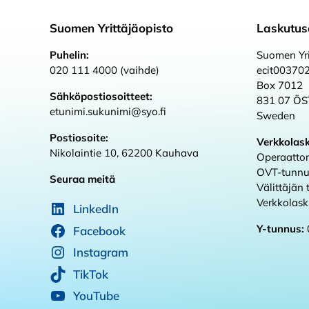
Suomen Yrittäjäopisto
Laskutus
Puhelin:
Suomen Yri
020 111 4000 (vaihde)
ecit00370
Box 7012
Sähköpostiosoitteet:
831 07 Ö
etunimi.sukunimi@syo.fi
Sweden
Postiosoite:
Verkkolas
Nikolaintie 10, 62200 Kauhava
Operaattor
OVT-tunnu
Seuraa meitä
Välittäjän
Verkkolas
LinkedIn
Y-tunnus:
Facebook
Instagram
TikTok
YouTube