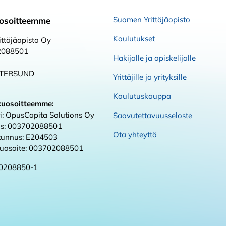
Suomen Yrittäjäopisto
osoitteemme
Koulutukset
ttäjäopisto Oy
2088501
Hakijalle ja opiskelijalle
STERSUND
Yrittäjille ja yrityksille
Koulutuskauppa
kuosoitteemme:
i: OpusCapita Solutions Oy
Saavutettavuusseloste
s: 003702088501
Ota yhteyttä
 tunnus: E204503
kuosoite: 003702088501
0208850-1