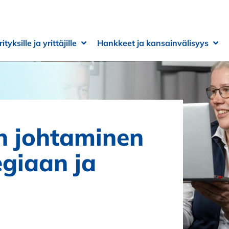
rityksille ja yrittäjille
Hankkeet ja kansainvälisyys
 alivalikko
 alivalikko
Avaa alivalikko
Sulje alivalikko
Ava
Sulj
n johtaminen
egiaan ja