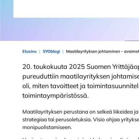
Etusivu
SYOblogi
Maatilayrityksen johtaminen – avaimet 
20. toukokuuta 2025 Suomen Yrittäjäopi
pureuduttiin maatilayrityksen johtamis
oli, miten tavoitteet ja toimintasuunn
toimintaympäristössä.
Maatilayrityksen perustana on selkeä liikeidea j
strategiaa tai perusoletuksia. Visio ohjaa yrityk
monipuolistamiseen.