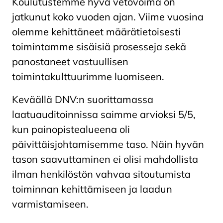
Koulutustemme hyvä vetovoima on
jatkunut koko vuoden ajan. Viime vuosina
olemme kehittäneet määrätietoisesti
toimintamme sisäisiä prosesseja sekä
panostaneet vastuullisen
toimintakulttuurimme luomiseen.
Keväällä DNV:n suorittamassa
laatuauditoinnissa saimme arvioksi 5/5,
kun painopistealueena oli
päivittäisjohtamisemme taso. Näin hyvän
tason saavuttaminen ei olisi mahdollista
ilman henkilöstön vahvaa sitoutumista
toiminnan kehittämiseen ja laadun
varmistamiseen.