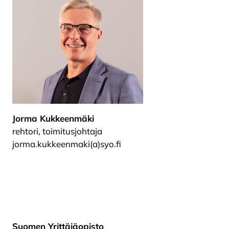
Jorma Kukkeenmäki
rehtori, toimitusjohtaja
jorma.kukkeenmaki(a)syo.fi
Suomen Yrittäjäopisto