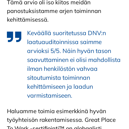
Tämä arvio oli iso kiitos meidän
panostuksistamme arjen toiminnan
kehittämisessä.
Keväällä suoritetussa DNV:n
laatuauditoinnissa saimme
arvioksi 5/5. Näin hyvän tason
saavuttaminen ei olisi mahdollista
ilman henkilöstön vahvaa
sitoutumista toiminnan
kehittämiseen ja laadun
varmistamiseen.
Haluamme toimia esimerkkinä hyvän
työyhteisön rakentamisessa. Great Place
To Work -sertifiointi™ on globaalisti