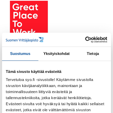
Suostumus
Yksityiskohdat
Tietoja
Tämä sivusto käyttää evästeitä
Panostamme osaamisen kehittämiseen ja
Tervetuloa syo.fi -sivustolle! Käytämme sivustolla
haluamme luoda henkilöstön oppimista
sivuston kävijäanalytiikkaan, mainontaan ja
tukevaa kulttuuria yhdessä tekemällä ja
toiminnallisuuteen liittyviä evästeitä ja
vertaistuella. Olemme ylpeitä työstämme,
tallennustekniikoita, jotka keräävät henkilötietoja.
Evästeet-sivulta voit hyväksyä tai hylätä kaikki sellaiset
työyhteisöstämme ja ainutlaatuisesta
evästeet, jotka eivät ole välttämättömiä sivuston
yrkkärihengestämme.