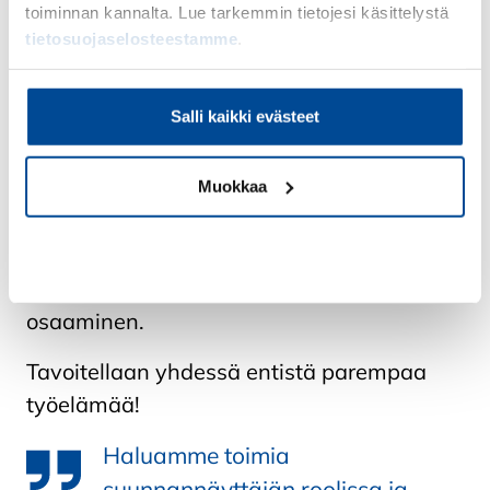
toiminnan kannalta. Lue tarkemmin tietojesi käsittelystä
tietosuojaselosteestamme
.
Tulevaisuuteen tähtäämme luottavaisesti
ja uudistettuun strategiaamme nojaten.
Salli kaikki evästeet
Haluamme toimia suunnannäyttäjän
roolissa ja uudistamme
Muokkaa
ennakkoluulottomasti suomalaista
aikuiskoulutusta. Tämän tavoitteen
toteuttamiseen meillä on olemassa
Kiellä
erinomaiset lähtökohdat ja tarvittava
osaaminen.
Tavoitellaan yhdessä entistä parempaa
työelämää!
Haluamme toimia
suunnannäyttäjän roolissa ja