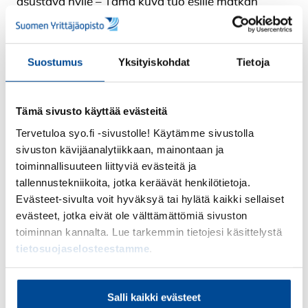
asustava hylje – Tämä kuva tuo esille matkan
vapaa-ajan elämykset ja Irlannin luonnon
erityispiirteet.
Suostumus
Yksityiskohdat
Tietoja
Irlannin historia ja kulttuuri
inspiroivat
Tämä sivusto käyttää evästeitä
Vapaa-ajalla ohjelmaan kuului vierailuja mm. EPIC
Tervetuloa syo.fi -sivustolle! Käytämme sivustolla
The Irish Emigration Museumissa, joka tarjosi silmiä
sivuston kävijäanalytiikkaan, mainontaan ja
avaavan katsauksen Irlannin historiaan, kuten
toiminnallisuuteen liittyviä evästeitä ja
perunaruton ja suurten nälkävuosien vaikutuksiin.
tallennustekniikoita, jotka keräävät henkilötietoja.
Howthin niemimaa, jossa kohtasimme myös
Evästeet-sivulta voit hyväksyä tai hylätä kaikki sellaiset
paikallisia hylkeitä, jäi erityisesti mieleen
evästeet, jotka eivät ole välttämättömiä sivuston
rauhallisena ja kauniina paikkana.
toiminnan kannalta. Lue tarkemmin tietojesi käsittelystä
tietosuojaselosteestamme
.
Dublinin keskustan vilkas elämä ja lämmin ilmapiiri
tarjosivat kontrastin maaseutumaisille maisemille.
Kulttuurielämyksiä täydensivät irlantilainen tanssi,
Salli kaikki evästeet
paikalliset puistot ja Food Market, jossa maisteltiin