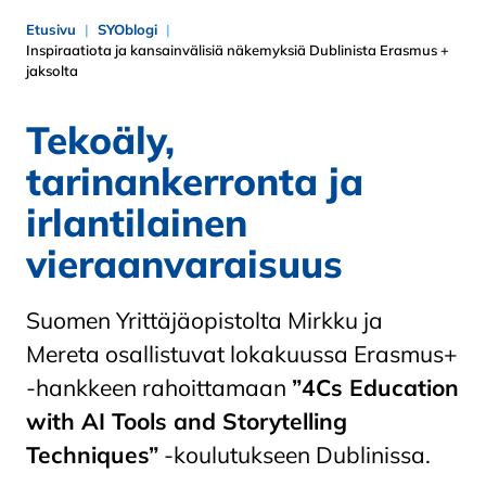
Etusivu
SYOblogi
Inspiraatiota ja kansainvälisiä näkemyksiä Dublinista Erasmus +
jaksolta
Tekoäly,
tarinankerronta ja
irlantilainen
vieraanvaraisuus
Suomen Yrittäjäopistolta Mirkku ja
Mereta osallistuvat lokakuussa Erasmus+
-hankkeen rahoittamaan
”4Cs Education
with AI Tools and Storytelling
Techniques”
-koulutukseen Dublinissa.