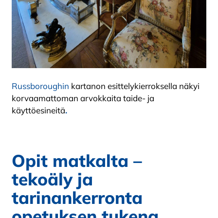
Russboroughin
kartanon esittelykierroksella näkyi
korvaamattoman arvokkaita taide- ja
käyttöesineitä
.
Opit matkalta –
tekoäly ja
tarinankerronta
opetuksen tukena