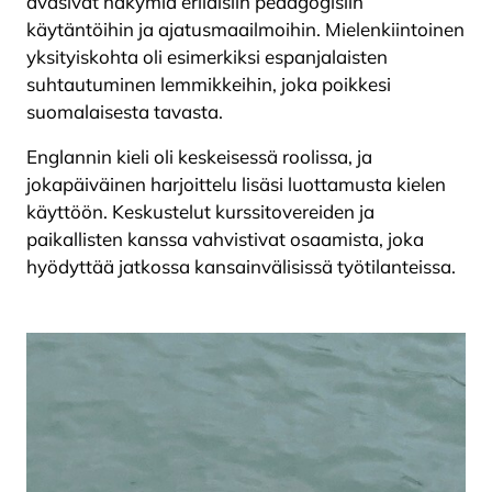
avasivat näkymiä erilaisiin pedagogisiin
käytäntöihin ja ajatusmaailmoihin. Mielenkiintoinen
yksityiskohta oli esimerkiksi espanjalaisten
suhtautuminen lemmikkeihin, joka poikkesi
suomalaisesta tavasta.
Englannin kieli oli keskeisessä roolissa, ja
jokapäiväinen harjoittelu lisäsi luottamusta kielen
käyttöön. Keskustelut kurssitovereiden ja
paikallisten kanssa vahvistivat osaamista, joka
hyödyttää jatkossa kansainvälisissä työtilanteissa.