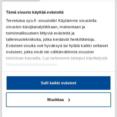
kiirehdimme linja-autoasemalle, jossa meidät poimi
kyytiinsä ”Chianti Colours & Flowers” -bussi
Tämä sivusto käyttää evästeitä
oppaineen.
Tervetuloa syo.fi -sivustolle! Käytämme sivustolla
Ajelimme kauniissa säässä ihanissa maisemissa
sivuston kävijäanalytiikkaan, mainontaan ja
Toscanan alueella. Firenzen ja Sienan välissä
toiminnallisuuteen liittyviä evästeitä ja
sijaitseva kukkulainen Chianti on Italian
tallennustekniikoita, jotka keräävät henkilötietoja.
kuuluisimpia viinialueita ja maisemaltaan
Evästeet-sivulta voit hyväksyä tai hylätä kaikki sellaiset
tyypillisintä Toscanaa. Matkakohteena Toscana on
evästeet, jotka eivät ole välttämättömiä sivuston
todella suosittu ja alueella käy vuosittain lähes 50
toiminnan kannalta. Lue tarkemmin tietojesi käsittelystä
tietosuojaselosteestamme
.
miljoonaa matkailijaa.
Tutustuimme kahteen erilaiseen viinitilaan, joissa
molemmissa kerrottiin tilojen historiasta,
Salli kaikki evästeet
toiminnasta ja parhaista viineistä. Saimme
maistella ihania alueelle tyypillisiä täyteläisiä
Muokkaa
punaviinejä, joista tilalliset tuntuivat olevan
erityisen ylpeitä.
Kiellä