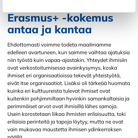
Erasmus+ -kokemus
antaa ja kantaa
Ehdottomasti voimme todeta maailmamme
edelleen avartuneen, kun saimme vaihtaa ajatuksia
niin työstä kuin vapaa-ajastakin. Yhteydet ihmisiin
ovat verkostoitumisessa avainkysymys, koska
ihmiset eri organisaatioissa tekevät yhteistyötä,
eivät itse organisaatiot. Lisäksi oli tärkeää huomata
kuinka eri kulttuureista tulevat ihmiset ovat
kuitenkin pohjimmiltaan hyvinkin samankaltaisia ja
perimmäiset arvot ovat ihmisillä lähes samoja.
Usein korostetaan liikaa ihmisten erilaisuutta, toki
erilaisia perinteitä ja tapoja löytyy, mutta ne ovat
vain mukavaa maustetta ihmisen ydinkerroksen
päällä.