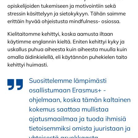
opiskelijoiden tukemiseen ja motivointiin sekä
stressin käsittelyyn ja sietokykyyn. Tähän saimme
erittäin hyvää ohjeistusta mindfulness- osiossa.
Kielitaitomme kehittyi, koska aamusta iltaan
käytimme englannin kieltä. Eniten kehittyi kyky ja
uskallus puhua aiheesta kuin aiheesta muulla kuin
omalla äidinkielellä, eli käytännön puhekielen taito
kehittyi huimasti.
Suosittelemme lämpimästi
osallistumaan Erasmus+ -
ohjelmaan, koska tämän kaltainen
kokemus saattaa mullistaa
ajatusmaailmaa ja tuoda ihmisiä
tietoisemmiksi omista juuristaan ja
yhteisestä arvokkaasta