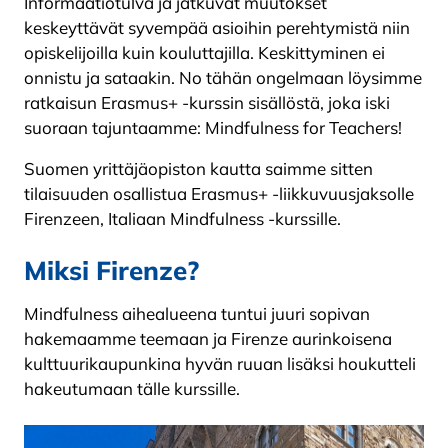
Informaatiotulva ja jatkuvat muutokset
keskeyttävät syvempää asioihin perehtymistä niin
opiskelijoilla kuin kouluttajilla. Keskittyminen ei
onnistu ja sataakin. No tähän ongelmaan löysimme
ratkaisun Erasmus+ -kurssin sisällöstä, joka iski
suoraan tajuntaamme: Mindfulness for Teachers!
Suomen yrittäjäopiston kautta saimme sitten
tilaisuuden osallistua Erasmus+ -liikkuvuusjaksolle
Firenzeen, Italiaan Mindfulness -kurssille.
Miksi Firenze?
Mindfulness aihealueena tuntui juuri sopivan
hakemaamme teemaan ja Firenze aurinkoisena
kulttuurikaupunkina hyvän ruuan lisäksi houkutteli
hakeutumaan tälle kurssille.