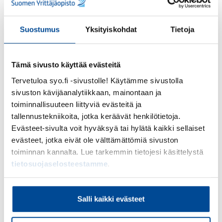
pääosin livenä.
Reilun parivuotisen hankkeen aikana
Suostumus
Yksityiskohdat
Tietoja
nelisenkymmentä eteläpohjalaista yrittäjää pääsi
ratkomaan digimarkkinoinnin pulmia, oppimaan
uutta sekä linjaamaan oman yritystoiminnan
Tämä sivusto käyttää evästeitä
kannalta tärkeimpiä kehittämiskohteita ja
Tervetuloa syo.fi -sivustolle! Käytämme sivustolla
työstämään niitä. Yhteistyökumppaninamme
sivuston kävijäanalytiikkaan, mainontaan ja
hankkeessa toimi digimarkkinoinnin asiantuntija
toiminnallisuuteen liittyviä evästeitä ja
Marja Nousiainen
Futuremarjasta
.
tallennustekniikoita, jotka keräävät henkilötietoja.
Evästeet-sivulta voit hyväksyä tai hylätä kaikki sellaiset
Pienyrittäjien keskeisimpiä haasteita ovat
evästeet, jotka eivät ole välttämättömiä sivuston
jatkuvassa muutoksessa mukana pysyminen,
toiminnan kannalta. Lue tarkemmin tietojesi käsittelystä
rajalliset resurssit osaamisen kehittämiseen sekä
tietosuojaselosteestamme
.
sopivien työkalujen ja tapojen löytäminen omaan
tekemiseen. Digivarikolla on ollut hienoa huomata
miten muutoskyvykkyyttä voi kehittää, kun yksin-
Salli kaikki evästeet
ja mikroyrittäjille tarjotaan kohdennettuja sisältöjä
ja tarkastellaan kehittämistarpeita yrityskohtaisesti.