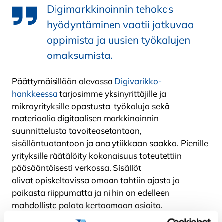
Digimarkkinoinnin tehokas
hyödyntäminen vaatii jatkuvaa
oppimista ja uusien työkalujen
omaksumista.
Päättymäisillään olevassa
Digivarikko-
hankkeessa
tarjosimme yksinyrittäjille ja
mikroyrityksille opastusta, työkaluja sekä
materiaalia digitaalisen markkinoinnin
suunnittelusta tavoiteasetantaan,
sisällöntuotantoon ja analytiikkaan saakka. Pienille
yrityksille räätälöity kokonaisuus toteutettiin
pääsääntöisesti verkossa. Sisällöt
olivat opiskeltavissa omaan tahtiin ajasta ja
paikasta riippumatta ja niihin on edelleen
mahdollista palata kertaamaan asioita.
Yrityskohtaisia kartoituksia ja työpajoja järjestettiin