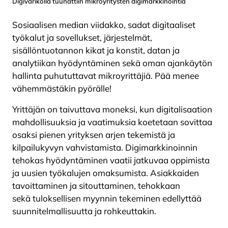
Digivarikolla tuunattiin mikroyritysten digimarkkinointia
Sosiaalisen median viidakko, sadat digitaaliset
työkalut ja sovellukset, järjestelmät,
sisällöntuotannon kikat ja konstit, datan ja
analytiikan hyödyntäminen sekä oman ajankäytön
hallinta puhututtavat mikroyrittäjiä. Pää menee
vähemmästäkin pyörälle!
Yrittäjän on taivuttava moneksi, kun digitalisaation
mahdollisuuksia ja vaatimuksia koetetaan sovittaa
osaksi pienen yrityksen arjen tekemistä ja
kilpailukyvyn vahvistamista. Digimarkkinoinnin
tehokas hyödyntäminen vaatii jatkuvaa oppimista
ja uusien työkalujen omaksumista. Asiakkaiden
tavoittaminen ja sitouttaminen, tehokkaan
sekä tuloksellisen myynnin tekeminen edellyttää
suunnitelmallisuutta ja rohkeuttakin.