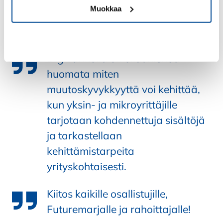
Muokkaa
Onneksemme meillä on osaavia, aktiivisia ja sitkeitä
yrittäjiä, joissa on paljon potentiaalia!
Kiellä
Digivarikolla on ollut hienoa
huomata miten
muutoskyvykkyyttä voi kehittää,
kun yksin- ja mikroyrittäjille
tarjotaan kohdennettuja sisältöjä
ja tarkastellaan
kehittämistarpeita
yrityskohtaisesti.
Kiitos kaikille osallistujille,
Futuremarjalle ja rahoittajalle!